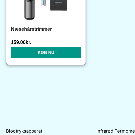
Næsehårstrimmer
159.00
kr.
KØB NU
Blodtryksapparat
Infrarød Termome